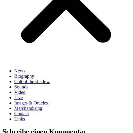
News
Biography
Cult of the shadow
Sounds
Video
Live
Images & Oracles
Merchandising
Contact
Links
Schreibe einen Kommentar