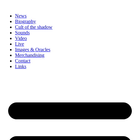
Zum
Inhalt
News
springen
Biography
Cult of the shadow
Sounds
Video
Live
Images & Oracles
Merchandising
Contact
Links